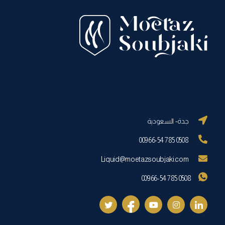
أعمل على تمكين المنظمات والأفراد لتعزيز قيمتهم المؤسسية
والفردية
جدة- السعودية
00966-54 785 0508
Liquid@moetazsoubjaki.com
00966-54 785 0508