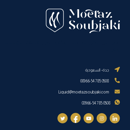
أعمل على تمكين المنظمات والأفراد لتعزيز قيمتهم المؤسسية
والفردية
جدة- السعودية
00966-54 785 0508
Liquid@moetazsoubjaki.com
00966-54 785 0508