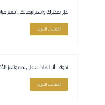
غيّر تفكيرك واستراتيجياتك .. تتغير حيا
اكتشف المزيد
ندوة – أثر العادات على نمو وتميز ا
اكتشف المزيد