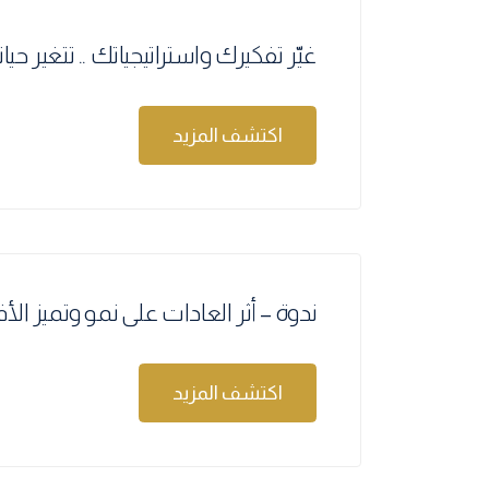
غيّر تفكيرك واستراتيجياتك .. تتغير حيا
اكتشف المزيد
ندوة – أثر العادات على نمو وتميز ا
اكتشف المزيد